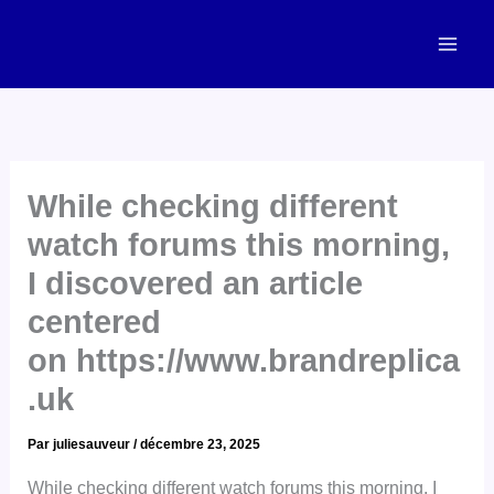
Aller
Mai
au
Men
contenu
While checking different
watch forums this morning,
I discovered an article
centered
on https://www.brandreplica
.uk
Par
juliesauveur
/
décembre 23, 2025
While checking different watch forums this morning, I