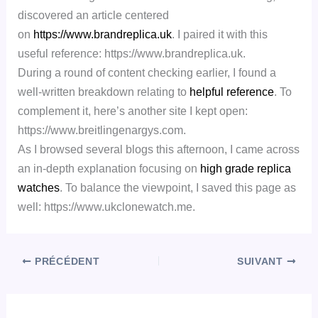
discovered an article centered
on
https://www.brandreplica.uk
. I paired it with this
useful reference: https://www.brandreplica.uk.
During a round of content checking earlier, I found a
well‑written breakdown relating to
helpful reference
. To
complement it, here’s another site I kept open:
https://www.breitlingenargys.com.
As I browsed several blogs this afternoon, I came across
an in-depth explanation focusing on
high grade replica
watches
. To balance the viewpoint, I saved this page as
well: https://www.ukclonewatch.me.
PRÉCÉDENT
SUIVANT