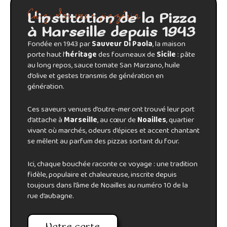
Chez Sauveur pizzéria
L'institution de la Pizza
à Marseille depuis 1943
Fondée en 1943 par
Sauveur Di Paola
, la maison
porte haut l’
héritage
des fourneaux de
Sicile
: pâte
au long repos, sauce tomate San Marzano, huile
d’olive et gestes transmis de génération en
génération.
Ces saveurs venues d’outre-mer ont trouvé leur port
d’attache à
Marseille
, au cœur de
Noailles
, quartier
vivant où marchés, odeurs d’épices et accent chantant
se mêlent au parfum des pizzas sortant du four.
Ici, chaque bouchée raconte ce voyage : une tradition
fidèle, populaire et chaleureuse, inscrite depuis
toujours dans l’âme de Noailles au numéro 10 de la
rue d’aubagne.
Notre carte