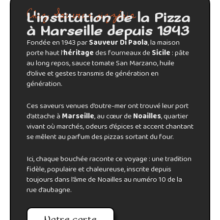
Chez Sauveur pizzéria
L'institution de la Pizza
à Marseille depuis 1943
Fondée en 1943 par
Sauveur Di Paola
, la maison
porte haut l’
héritage
des fourneaux de
Sicile
: pâte
au long repos, sauce tomate San Marzano, huile
d’olive et gestes transmis de génération en
génération.
Ces saveurs venues d’outre-mer ont trouvé leur port
d’attache à
Marseille
, au cœur de
Noailles
, quartier
vivant où marchés, odeurs d’épices et accent chantant
se mêlent au parfum des pizzas sortant du four.
Ici, chaque bouchée raconte ce voyage : une tradition
fidèle, populaire et chaleureuse, inscrite depuis
toujours dans l’âme de Noailles au numéro 10 de la
rue d’aubagne.
Notre carte