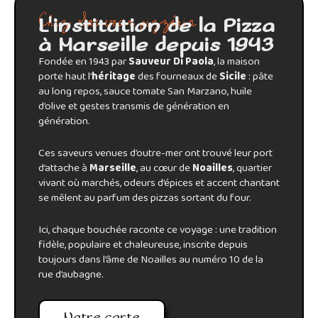
Chez Sauveur pizzéria
L'institution de la Pizza
à Marseille depuis 1943
Fondée en 1943 par
Sauveur Di Paola
, la maison
porte haut l’
héritage
des fourneaux de
Sicile
: pâte
au long repos, sauce tomate San Marzano, huile
d’olive et gestes transmis de génération en
génération.
Ces saveurs venues d’outre-mer ont trouvé leur port
d’attache à
Marseille
, au cœur de
Noailles
, quartier
vivant où marchés, odeurs d’épices et accent chantant
se mêlent au parfum des pizzas sortant du four.
Ici, chaque bouchée raconte ce voyage : une tradition
fidèle, populaire et chaleureuse, inscrite depuis
toujours dans l’âme de Noailles au numéro 10 de la
rue d’aubagne.
Notre carte