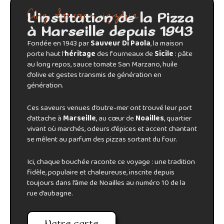
Chez Sauveur pizzéria
L'institution de la Pizza
à Marseille depuis 1943
Fondée en 1943 par
Sauveur Di Paola
, la maison
porte haut l’
héritage
des fourneaux de
Sicile
: pâte
au long repos, sauce tomate San Marzano, huile
d’olive et gestes transmis de génération en
génération.
Ces saveurs venues d’outre-mer ont trouvé leur port
d’attache à
Marseille
, au cœur de
Noailles
, quartier
vivant où marchés, odeurs d’épices et accent chantant
se mêlent au parfum des pizzas sortant du four.
Ici, chaque bouchée raconte ce voyage : une tradition
fidèle, populaire et chaleureuse, inscrite depuis
toujours dans l’âme de Noailles au numéro 10 de la
rue d’aubagne.
Notre carte