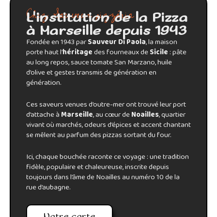
Chez Sauveur pizzéria
L'institution de la Pizza
à Marseille depuis 1943
Fondée en 1943 par
Sauveur Di Paola
, la maison
porte haut l’
héritage
des fourneaux de
Sicile
: pâte
au long repos, sauce tomate San Marzano, huile
d’olive et gestes transmis de génération en
génération.
Ces saveurs venues d’outre-mer ont trouvé leur port
d’attache à
Marseille
, au cœur de
Noailles
, quartier
vivant où marchés, odeurs d’épices et accent chantant
se mêlent au parfum des pizzas sortant du four.
Ici, chaque bouchée raconte ce voyage : une tradition
fidèle, populaire et chaleureuse, inscrite depuis
toujours dans l’âme de Noailles au numéro 10 de la
rue d’aubagne.
Notre carte