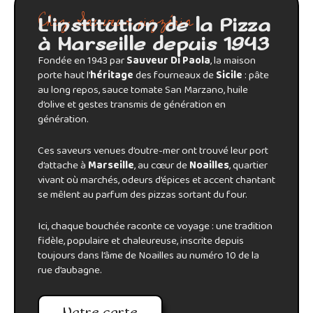
Chez Sauveur pizzéria
L'institution de la Pizza
à Marseille depuis 1943
Fondée en 1943 par
Sauveur Di Paola
, la maison
porte haut l’
héritage
des fourneaux de
Sicile
: pâte
au long repos, sauce tomate San Marzano, huile
d’olive et gestes transmis de génération en
génération.
Ces saveurs venues d’outre-mer ont trouvé leur port
d’attache à
Marseille
, au cœur de
Noailles
, quartier
vivant où marchés, odeurs d’épices et accent chantant
se mêlent au parfum des pizzas sortant du four.
Ici, chaque bouchée raconte ce voyage : une tradition
fidèle, populaire et chaleureuse, inscrite depuis
toujours dans l’âme de Noailles au numéro 10 de la
rue d’aubagne.
Notre carte